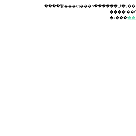
�ޤ���
̵�