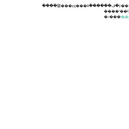
�ޤ���
̵�