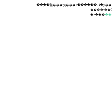
�ޤ���
̵�